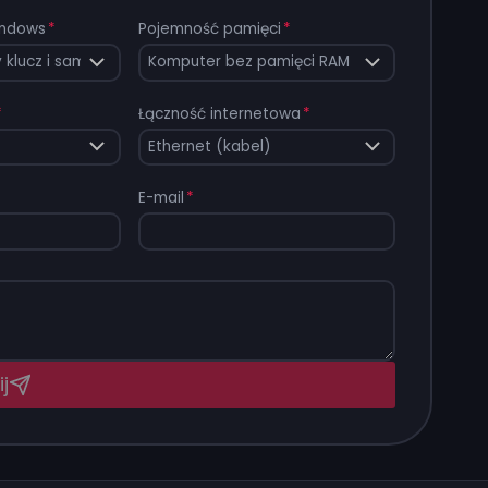
Windows
*
Pojemność pamięci
*
*
Łączność internetowa
*
E-mail
*
j