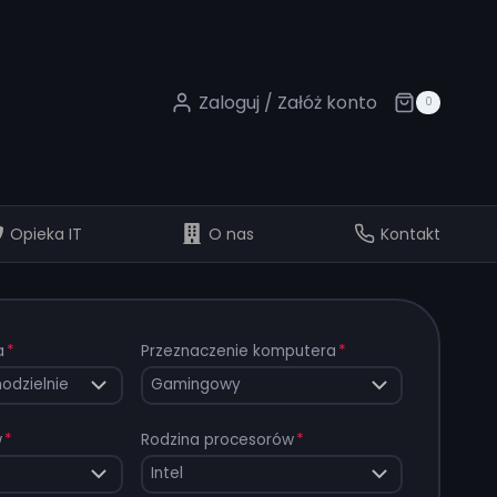
Zaloguj / Załóż konto
0
Opieka IT
O nas
Kontakt
a
*
Przeznaczenie komputera
*
w
*
Rodzina procesorów
*